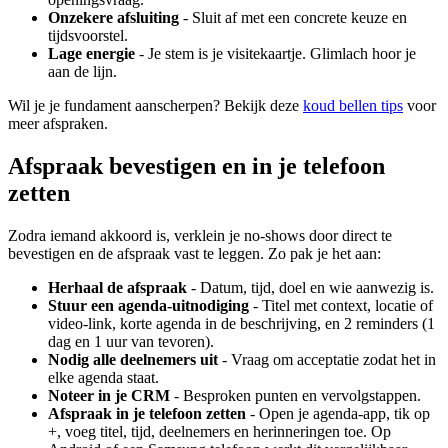
Onzekere afsluiting
- Sluit af met een concrete keuze en
tijdsvoorstel.
Lage energie
- Je stem is je visitekaartje. Glimlach hoor je
aan de lijn.
Wil je je fundament aanscherpen? Bekijk deze
koud bellen tips
voor
meer afspraken.
Afspraak bevestigen en in je telefoon
zetten
Zodra iemand akkoord is, verklein je no-shows door direct te
bevestigen en de afspraak vast te leggen. Zo pak je het aan:
Herhaal de afspraak
- Datum, tijd, doel en wie aanwezig is.
Stuur een agenda-uitnodiging
- Titel met context, locatie of
video-link, korte agenda in de beschrijving, en 2 reminders (1
dag en 1 uur van tevoren).
Nodig alle deelnemers uit
- Vraag om acceptatie zodat het in
elke agenda staat.
Noteer in je CRM
- Besproken punten en vervolgstappen.
Afspraak in je telefoon zetten
- Open je agenda-app, tik op
+, voeg titel, tijd, deelnemers en herinneringen toe. Op