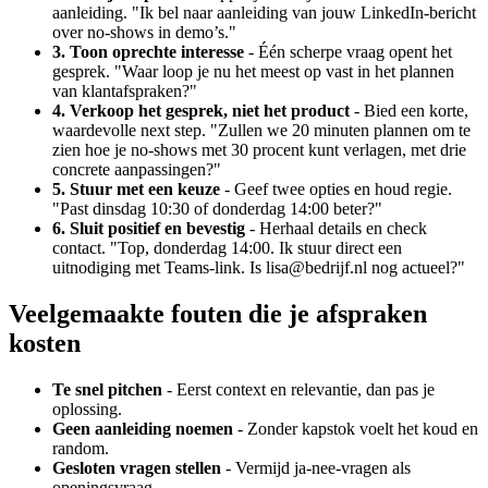
aanleiding. "Ik bel naar aanleiding van jouw LinkedIn-bericht
over no-shows in demo’s."
3. Toon oprechte interesse
- Één scherpe vraag opent het
gesprek. "Waar loop je nu het meest op vast in het plannen
van klantafspraken?"
4. Verkoop het gesprek, niet het product
- Bied een korte,
waardevolle next step. "Zullen we 20 minuten plannen om te
zien hoe je no-shows met 30 procent kunt verlagen, met drie
concrete aanpassingen?"
5. Stuur met een keuze
- Geef twee opties en houd regie.
"Past dinsdag 10:30 of donderdag 14:00 beter?"
6. Sluit positief en bevestig
- Herhaal details en check
contact. "Top, donderdag 14:00. Ik stuur direct een
uitnodiging met Teams-link. Is lisa@bedrijf.nl nog actueel?"
Veelgemaakte fouten die je afspraken
kosten
Te snel pitchen
- Eerst context en relevantie, dan pas je
oplossing.
Geen aanleiding noemen
- Zonder kapstok voelt het koud en
random.
Gesloten vragen stellen
- Vermijd ja-nee-vragen als
openingsvraag.