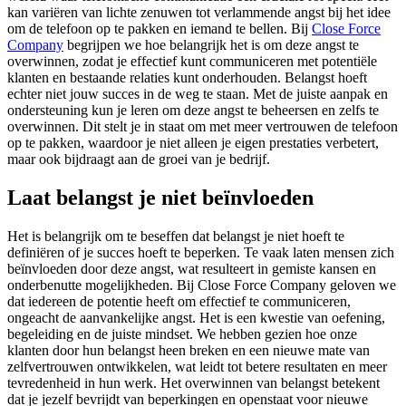
kan variëren van lichte zenuwen tot verlammende angst bij het idee
om de telefoon op te pakken en iemand te bellen. Bij
Close Force
Company
begrijpen we hoe belangrijk het is om deze angst te
overwinnen, zodat je effectief kunt communiceren met potentiële
klanten en bestaande relaties kunt onderhouden. Belangst hoeft
echter niet jouw succes in de weg te staan. Met de juiste aanpak en
ondersteuning kun je leren om deze angst te beheersen en zelfs te
overwinnen. Dit stelt je in staat om met meer vertrouwen de telefoon
op te pakken, waardoor je niet alleen je eigen prestaties verbetert,
maar ook bijdraagt aan de groei van je bedrijf.
Laat belangst je niet beïnvloeden
Het is belangrijk om te beseffen dat belangst je niet hoeft te
definiëren of je succes hoeft te beperken. Te vaak laten mensen zich
beïnvloeden door deze angst, wat resulteert in gemiste kansen en
onderbenutte mogelijkheden. Bij Close Force Company geloven we
dat iedereen de potentie heeft om effectief te communiceren,
ongeacht de aanvankelijke angst. Het is een kwestie van oefening,
begeleiding en de juiste mindset. We hebben gezien hoe onze
klanten door hun belangst heen breken en een nieuwe mate van
zelfvertrouwen ontwikkelen, wat leidt tot betere resultaten en meer
tevredenheid in hun werk. Het overwinnen van belangst betekent
dat je jezelf bevrijdt van beperkingen en openstaat voor nieuwe