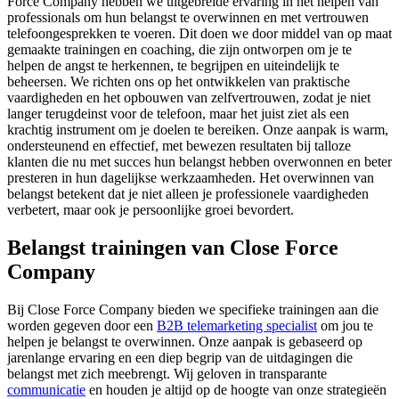
Force Company hebben we uitgebreide ervaring in het helpen van
professionals om hun belangst te overwinnen en met vertrouwen
telefoongesprekken te voeren. Dit doen we door middel van op maat
gemaakte trainingen en coaching, die zijn ontworpen om je te
helpen de angst te herkennen, te begrijpen en uiteindelijk te
beheersen. We richten ons op het ontwikkelen van praktische
vaardigheden en het opbouwen van zelfvertrouwen, zodat je niet
langer terugdeinst voor de telefoon, maar het juist ziet als een
krachtig instrument om je doelen te bereiken. Onze aanpak is warm,
ondersteunend en effectief, met bewezen resultaten bij talloze
klanten die nu met succes hun belangst hebben overwonnen en beter
presteren in hun dagelijkse werkzaamheden. Het overwinnen van
belangst betekent dat je niet alleen je professionele vaardigheden
verbetert, maar ook je persoonlijke groei bevordert.
Belangst trainingen van Close Force
Company
Bij Close Force Company bieden we specifieke trainingen aan die
worden gegeven door een
B2B telemarketing specialist
om jou te
helpen je belangst te overwinnen. Onze aanpak is gebaseerd op
jarenlange ervaring en een diep begrip van de uitdagingen die
belangst met zich meebrengt. Wij geloven in transparante
communicatie
en houden je altijd op de hoogte van onze strategieën